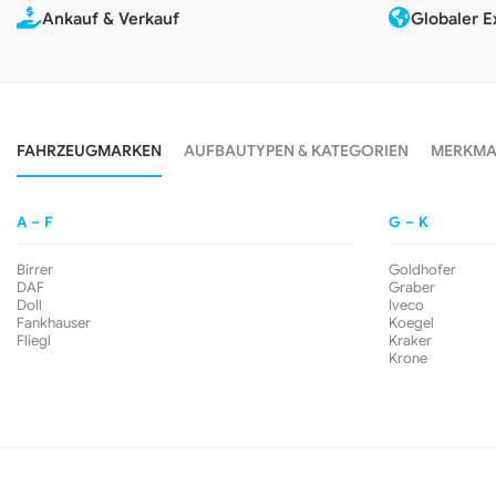
Ankauf & Verkauf
Globaler E
FAHRZEUGMARKEN
AUFBAUTYPEN & KATEGORIEN
MERKMAL
A – F
G – K
Birrer
Goldhofer
DAF
Graber
Doll
Iveco
Fankhauser
Koegel
Fliegl
Kraker
Krone