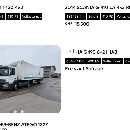
T T430 4×2
2014 SCANIA G 410 LA 4×2 
 6
430 PS
Vollautomat
686425 Km
Euro 6
410 PS
Vollaut
CHF
15'500
SCANIA G490 6×2 HIAB
634667 Km
490 PS
Vollautomat
6x
Preis auf Anfrage
ES-BENZ ATEGO 1327