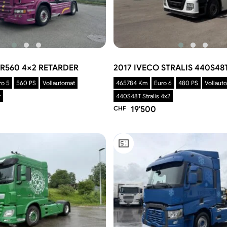
 R560 4×2 RETARDER
2017 IVECO STRALIS 440S48
ro 5
560 PS
Vollautomat
465784 Km
Euro 6
480 PS
Vollaut
r
440S48T Stralis 4x2
CHF
19'500