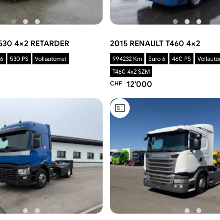
 530 4×2 RETARDER
2015 RENAULT T460 4×2
 6
530 PS
Vollautomat
994232 Km
Euro 6
460 PS
Vollaut
T460 4x2 SZM
CHF
12'000