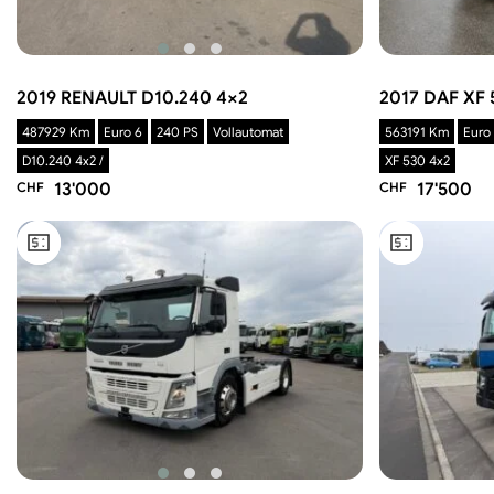
2019 RENAULT D10.240 4×2
2017 DAF XF
487929 Km
Euro 6
240 PS
Vollautomat
563191 Km
Euro
D10.240 4x2 /
XF 530 4x2
CHF
13'000
CHF
17'500