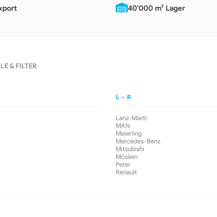
xport
40'000 m² Lager
E & FILTER
L – R
Lanz-Marti
MAN
Meierling
Mercedes-Benz
Mitsubishi
Möslein
Peter
Renault