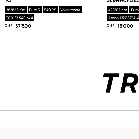
TO
SZM+AUFLIE
382865 Km
Euro 5
540 PS
Vollautomat
422207 Km
Euro
TGX 33.540 6x4
Atego 1327 SZM+A
CHF
37'500
CHF
15'000