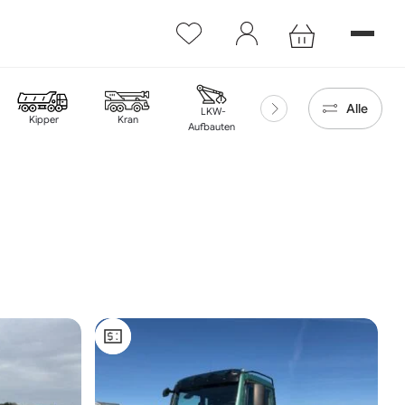
WUNSCHLISTE
Account
Alle
LKW-
Kipper
Kran
Mulden
Zubehör
Aufbauten