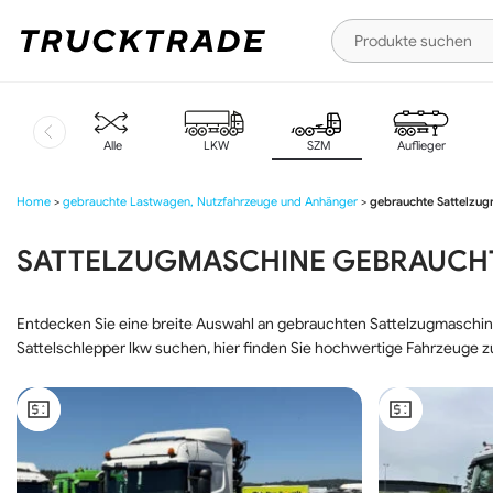
Produkte
suchen
Zur
Zum
Navigation
Inhalt
springen
springen
Alle
LKW
SZM
Auflieger
Home
>
gebrauchte Lastwagen, Nutzfahrzeuge und Anhänger
>
gebrauchte Sattelzu
SATTELZUGMASCHINE GEBRAUCH
Entdecken Sie eine breite Auswahl an gebrauchten Sattelzugmaschine
Sattelschlepper lkw suchen, hier finden Sie hochwertige Fahrzeuge zu