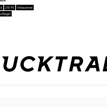
GER
 6
270 PS
Vollautomat
uflieger