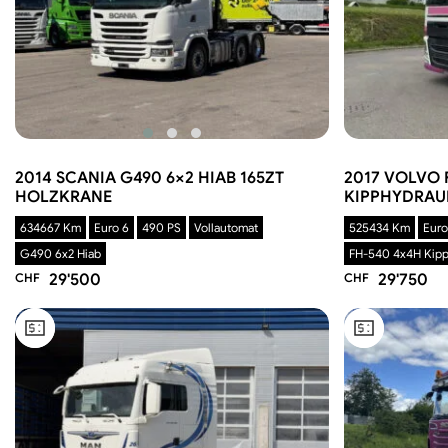
2014 SCANIA G490 6×2 HIAB 165ZT
2017 VOLVO 
HOLZKRANE
KIPPHYDRAU
634667 Km
Euro 6
490 PS
Vollautomat
525434 Km
Euro
G490 6x2 Hiab
FH-540 4x4H Kipp
CHF
29'500
CHF
29'750