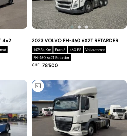
T 4×2
2023 VOLVO FH-460 6X2T RETARDER
omat
147634 Km
Euro 6
460 PS
Vollautomat
FH-460 6x2T Retarder
CHF
78'500