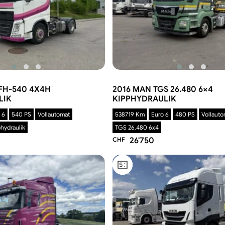
FH-540 4X4H
2016 MAN TGS 26.480 6×4
LIK
KIPPHYDRAULIK
 6
540 PS
Vollautomat
538719 Km
Euro 6
480 PS
Vollauto
hydraulik
TGS 26.480 6x4
CHF
26'750