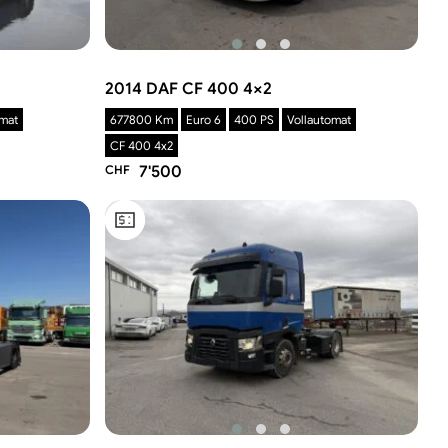
2014 DAF CF 400 4×2
omat
677800 Km
Euro 6
400 PS
Vollautomat
CF 400 4x2
CHF
7'500