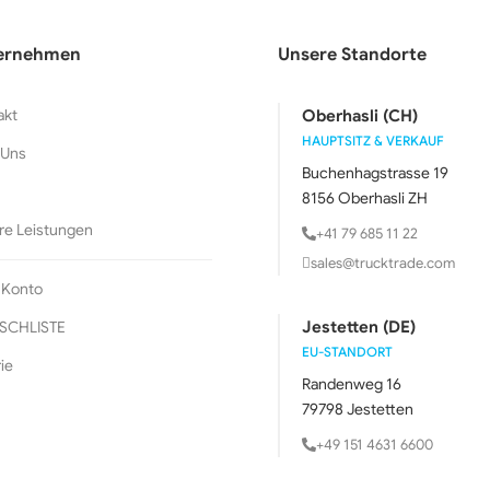
ernehmen
Unsere Standorte
akt
Oberhasli (CH)
HAUPTSITZ & VERKAUF
 Uns
Buchenhagstrasse 19
8156 Oberhasli ZH
re Leistungen
+41 79 685 11 22
sales@trucktrade.com
 Konto
SCHLISTE
Jestetten (DE)
EU-STANDORT
ie
Randenweg 16
79798 Jestetten
+49 151 4631 6600