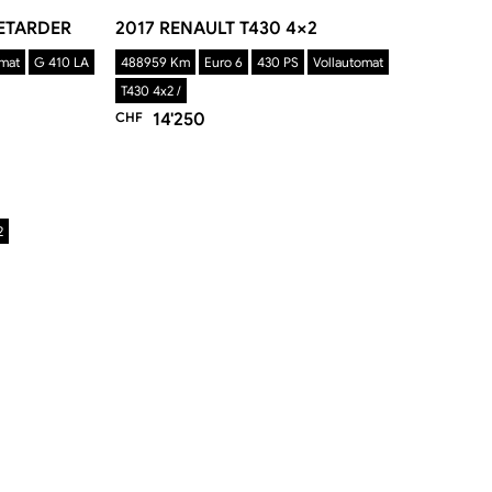
RETARDER
2017 RENAULT T430 4×2
omat
G 410 LA
488959 Km
Euro 6
430 PS
Vollautomat
T430 4x2 /
CHF
14'250
2