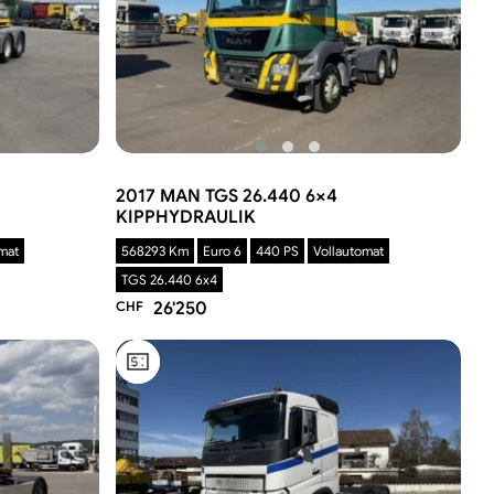
2017 MAN TGS 26.440 6×4
KIPPHYDRAULIK
mat
568293 Km
Euro 6
440 PS
Vollautomat
TGS 26.440 6x4
CHF
26'250