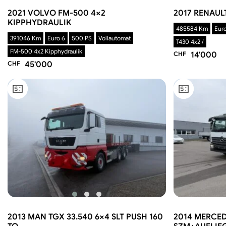
2021 VOLVO FM-500 4×2
2017 RENAUL
KIPPHYDRAULIK
485584 Km
Euro
391046 Km
Euro 6
500 PS
Vollautomat
T430 4x2 /
FM-500 4x2 Kipphydraulik
CHF
14'000
CHF
45'000
2013 MAN TGX 33.540 6×4 SLT PUSH 160
2014 MERCED