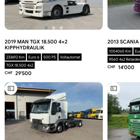
2019 MAN TGX 18.500 4×2
2013 SCANIA
KIPPHYDRAULIK
1054065 Km
Eu
233692 Km
Euro 6
500 PS
Vollautomat
R560 4x2 Retarde
TGX 18.500 4x2
CHF
14'000
CHF
29'500