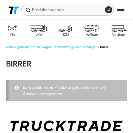
Produkte
suchen
Zur
Zum
Navigation
Inhalt
springen
springen
Alle
LKW
SZM
Auflieger
Anhänger
Home
>
gebrauchte Lastwagen, Nutzfahrzeuge und Anhänger
>
Birrer
BIRRER
Es wurden keine Produkte gefunden, die Ihrer
Auswahl entsprechen.