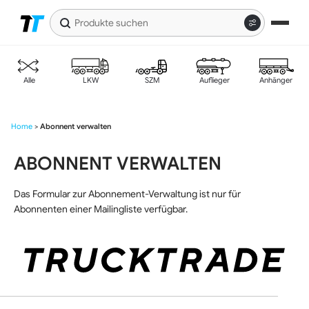
Produkte
suchen
Zur
Zum
Navigation
Inhalt
springen
springen
Alle
LKW
SZM
Auflieger
Anhänger
Home
>
Abonnent verwalten
ABONNENT VERWALTEN
Das Formular zur Abonnement-Verwaltung ist nur für
Abonnenten einer Mailingliste verfügbar.