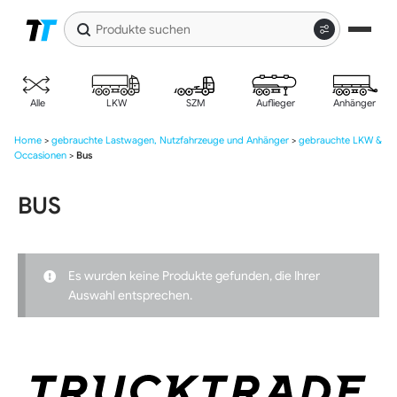
Produkte
suchen
Zur
Zum
Navigation
Inhalt
springen
springen
Alle
LKW
SZM
Auflieger
Anhänger
Home
>
gebrauchte Lastwagen, Nutzfahrzeuge und Anhänger
>
gebrauchte LKW &
Occasionen
>
Bus
BUS
Es wurden keine Produkte gefunden, die Ihrer
Auswahl entsprechen.