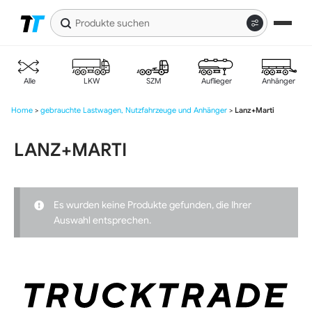
Produkte
suchen
Zur
Zum
Navigation
Inhalt
springen
springen
Alle
LKW
SZM
Auflieger
Anhänger
Home
>
gebrauchte Lastwagen, Nutzfahrzeuge und Anhänger
>
Lanz+Marti
LANZ+MARTI
Es wurden keine Produkte gefunden, die Ihrer
Auswahl entsprechen.