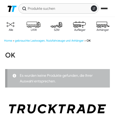
Produkte
suchen
Zur
Zum
Navigation
Inhalt
springen
springen
Alle
LKW
SZM
Auflieger
Anhänger
Home
>
gebrauchte Lastwagen, Nutzfahrzeuge und Anhänger
>
OK
OK
Es wurden keine Produkte gefunden, die Ihrer
Auswahl entsprechen.