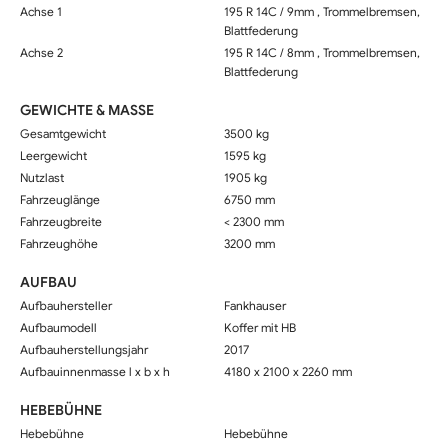
Achse 1
195 R 14C / 9mm , Trommelbremsen,
Blattfederung
Achse 2
195 R 14C / 8mm , Trommelbremsen,
Blattfederung
GEWICHTE & MASSE
Gesamtgewicht
3500 kg
Leergewicht
1595 kg
Nutzlast
1905 kg
Fahrzeuglänge
6750 mm
Fahrzeugbreite
< 2300 mm
Fahrzeughöhe
3200 mm
AUFBAU
Aufbauhersteller
Fankhauser
Aufbaumodell
Koffer mit HB
Aufbauherstellungsjahr
2017
Aufbauinnenmasse l x b x h
4180 x 2100 x 2260 mm
HEBEBÜHNE
Hebebühne
Hebebühne