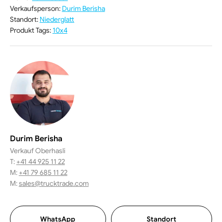
Verkaufsperson
:
Durim Berisha
Standort
:
Niederglatt
Produkt Tags:
10x4
Durim Berisha
Verkauf Oberhasli
T:
+41 44 925 11 22
M:
+41 79 685 11 22
M:
sales@trucktrade.com
WhatsApp
Standort