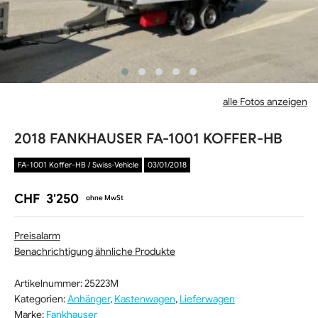
alle Fotos anzeigen
2018 FANKHAUSER FA-1001 KOFFER-HB
FA-1001 Koffer-HB / Swiss-Vehicle
03/01/2018
CHF
3'250
ohne MwSt
Preisalarm
Benachrichtigung ähnliche Produkte
Artikelnummer:
25223M
Kategorien:
Anhänger
,
Kastenwagen
,
Lieferwagen
Marke
:
Fankhauser