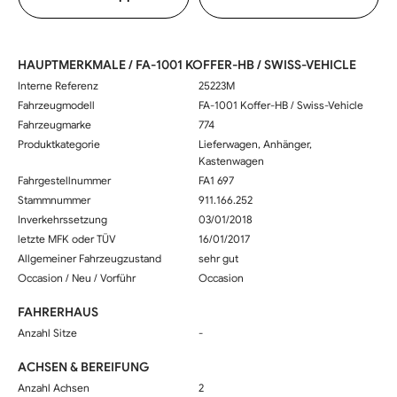
HAUPTMERKMALE / FA-1001 KOFFER-HB / SWISS-VEHICLE
Interne Referenz
25223M
Fahrzeugmodell
FA-1001 Koffer-HB / Swiss-Vehicle
Fahrzeugmarke
774
Produktkategorie
Lieferwagen, Anhänger,
Kastenwagen
Fahrgestellnummer
FA1 697
Stammnummer
911.166.252
Inverkehrssetzung
03/01/2018
letzte MFK oder TÜV
16/01/2017
Allgemeiner Fahrzeugzustand
sehr gut
Occasion / Neu / Vorführ
Occasion
FAHRERHAUS
Anzahl Sitze
-
ACHSEN & BEREIFUNG
Anzahl Achsen
2