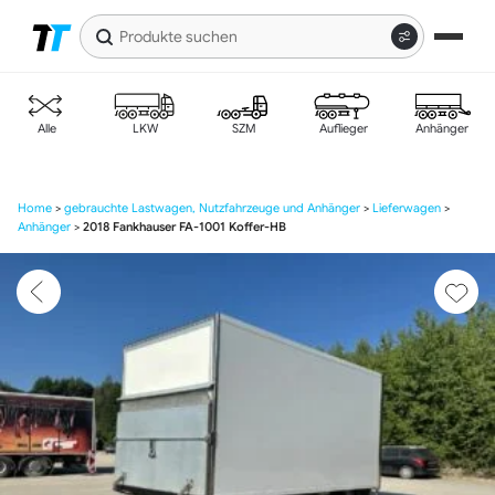
Produkte
suchen
Zur
Zum
Navigation
Inhalt
springen
springen
Alle
LKW
SZM
Auflieger
Anhänger
Home
>
gebrauchte Lastwagen, Nutzfahrzeuge und Anhänger
>
Lieferwagen
>
Anhänger
>
2018 Fankhauser FA-1001 Koffer-HB