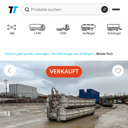
Produkte
suchen
Zur
Zum
Navigation
Inhalt
springen
springen
Alle
LKW
SZM
Auflieger
Anhänger
Home
>
gebrauchte Lastwagen, Nutzfahrzeuge und Anhänger
>
Mulde 9m3
VERKAUFT