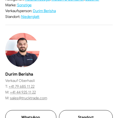
Marke
:
Sonstige
Verkaufsperson
:
Durim Berisha
Standort
:
Niederglatt
Durim Berisha
Verkauf Oberhasli
T:
+41 79 685 11 22
M:
+41 44 925 11 22
M:
sales@trucktrade.com
WhatsApp
Standort