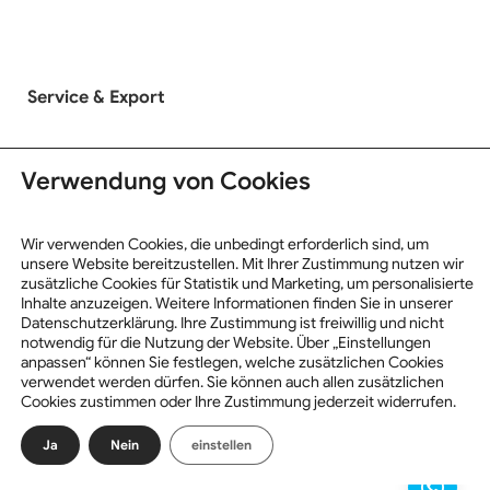
Service & Export
LKW Ankauf
Verwendung von Cookies
LKW Verkauf
Exportinformationen
Wir verwenden Cookies, die unbedingt erforderlich sind, um
unsere Website bereitzustellen. Mit Ihrer Zustimmung nutzen wir
zusätzliche Cookies für Statistik und Marketing, um personalisierte
Inhalte anzuzeigen. Weitere Informationen finden Sie in unserer
Datenschutzerklärung. Ihre Zustimmung ist freiwillig und nicht
notwendig für die Nutzung der Website. Über „Einstellungen
anpassen“ können Sie festlegen, welche zusätzlichen Cookies
verwendet werden dürfen. Sie können auch allen zusätzlichen
© 2026 Trucktrade. All rights reserved.
Built with Storefront &
Cookies zustimmen oder Ihre Zustimmung jederzeit widerrufen.
WooCommerce by flake
Ja
Nein
einstellen
Impressum
Datenschutz
AGB