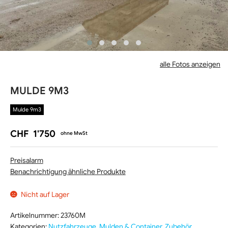
alle Fotos anzeigen
MULDE 9M3
Mulde 9m3
CHF
1'750
ohne MwSt
Preisalarm
Benachrichtigung ähnliche Produkte
Nicht auf Lager
Artikelnummer:
23760M
Kategorien:
Nutzfahrzeuge
,
Mulden & Container
,
Zubehör